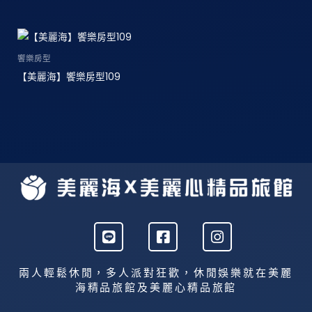
饗樂房型
【美麗海】饗樂房型109
L
F
I
i
a
n
n
c
s
e
e
t
兩人輕鬆休閒，多人派對狂歡，休閒娛樂就在美麗
b
a
海精品旅館及美麗心精品旅館
o
g