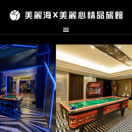
跳
至
主
要
內
容