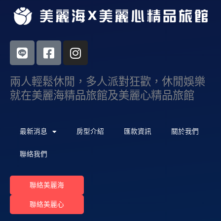
L
F
I
i
a
n
n
c
s
兩人輕鬆休閒，多人派對狂歡，休閒娛樂
e
e
t
b
a
就在美麗海精品旅館及美麗心精品旅館
o
g
o
r
k
a
最新消息
房型介紹
匯款資訊
關於我們
-
m
s
聯絡我們
q
u
聯絡美麗海
a
r
聯絡美麗心
e