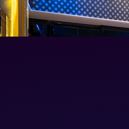
跳
至
主
要
內
容