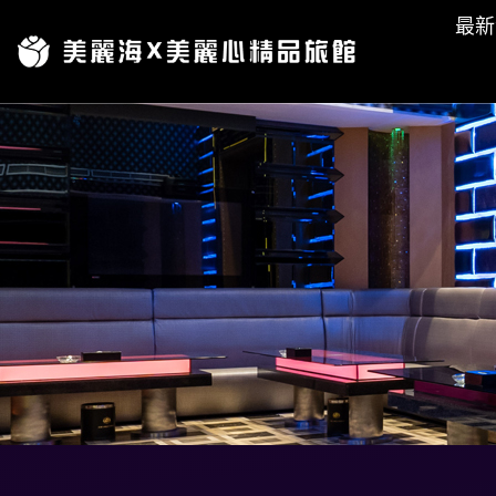
跳
最新
至
主
要
內
容