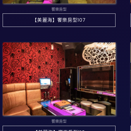
饗樂房型
【美麗海】饗樂房型107
饗樂房型