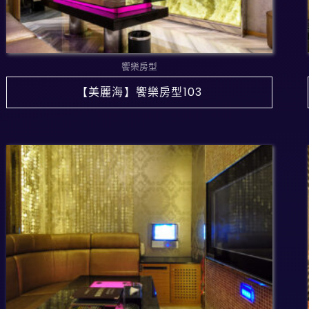
饗樂房型
【美麗海】饗樂房型103