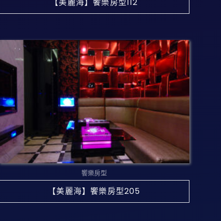
【美麗海】饗樂房型112
饗樂房型
【美麗海】饗樂房型205