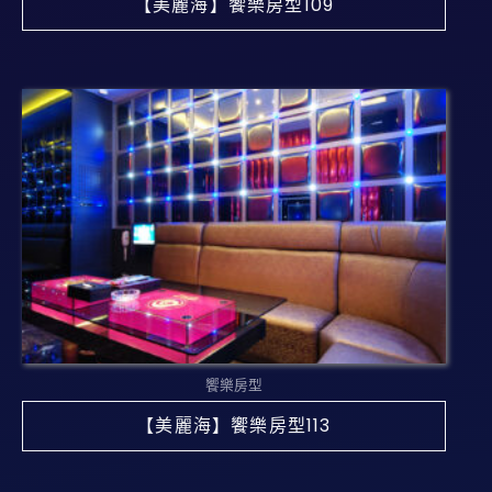
【美麗海】饗樂房型109
饗樂房型
【美麗海】饗樂房型113