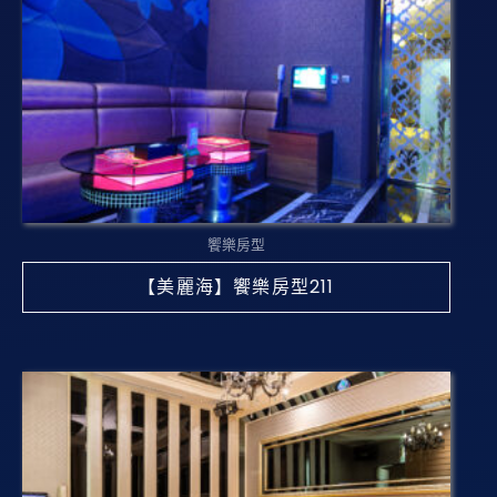
饗樂房型
【美麗海】饗樂房型211