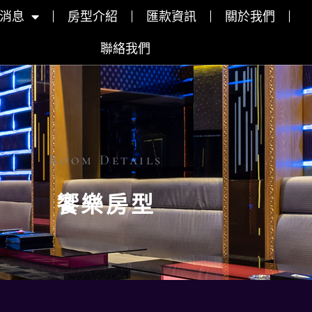
消息
房型介紹
匯款資訊
關於我們
聯絡我們
Room Details
饗樂房型