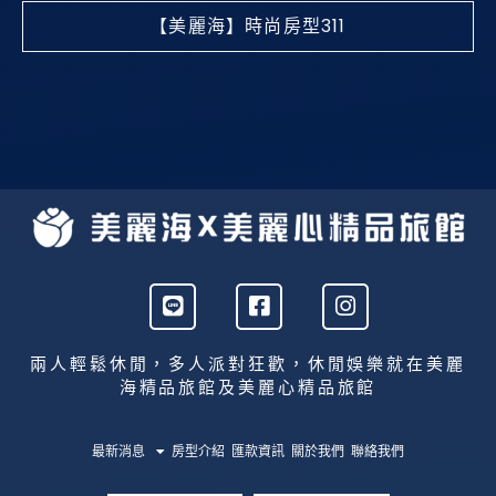
【美麗海】時尚房型311
L
F
I
i
a
n
n
c
s
e
e
t
兩人輕鬆休閒，多人派對狂歡，休閒娛樂就在美麗
b
a
海精品旅館及美麗心精品旅館
o
g
o
r
k
a
最新消息
房型介紹
匯款資訊
關於我們
聯絡我們
-
m