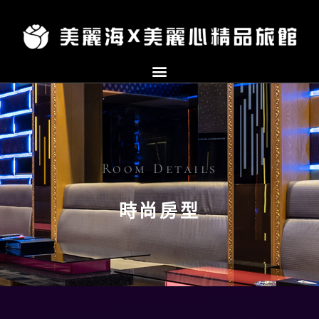
跳
至
主
要
內
容
Room Details
時尚房型