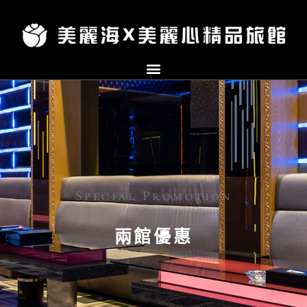
跳
至
主
要
內
容
Special Promotion
兩館優惠