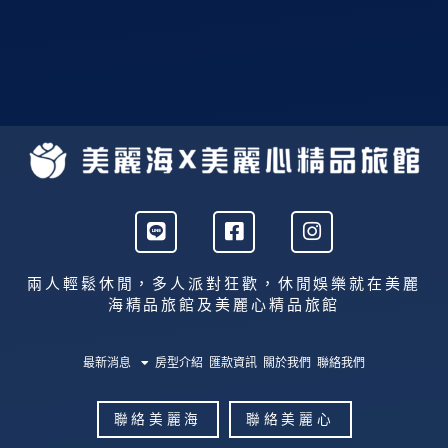
L
F
I
i
a
n
n
c
s
e
e
t
兩人輕鬆休閒，多人派對狂歡，休閒娛樂就在美麗
b
a
海精品旅館及美麗心精品旅館
o
g
o
r
k
a
最新消息
房型介紹
匯款資訊
關於我們
聯絡我們
-
m
s
聯絡美麗海
聯絡美麗心
q