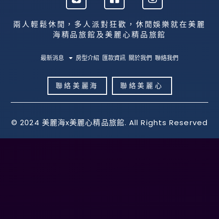
i
a
n
n
c
s
e
e
t
兩人輕鬆休閒，多人派對狂歡，休閒娛樂就在美麗
b
a
海精品旅館及美麗心精品旅館
o
g
o
r
最新消息
房型介紹
匯款資訊
關於我們
聯絡我們
k
a
-
m
s
聯絡美麗海
聯絡美麗心
q
u
a
© 2024 美麗海x美麗心精品旅館. All Rights Reserved
r
e