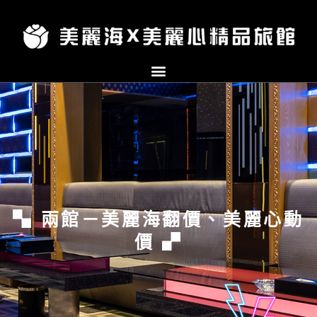
跳
至
主
要
內
容
▚ 兩館－美麗海翻價、美麗心動
價 ▞