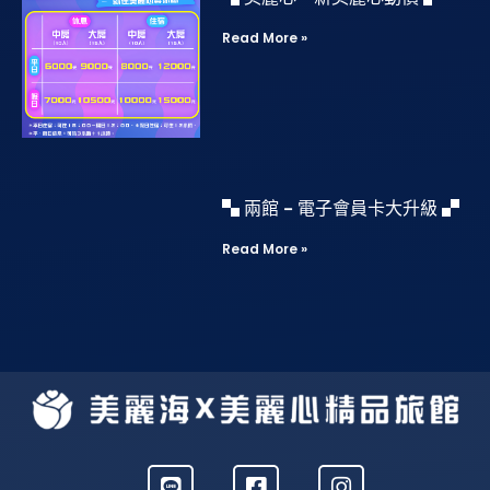
Read More »
▚ 兩館 – 電子會員卡大升級 ▞
Read More »
L
F
I