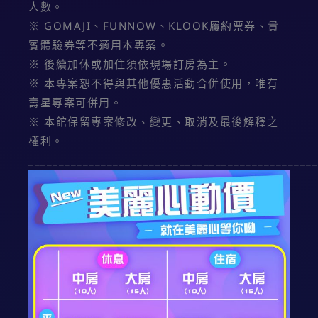
人數。
※ GOMAJI、FUNNOW、KLOOK履約票券、貴
賓體驗券等不適用本專案。
※ 後續加休或加住須依現場訂房為主。
※ 本專案恕不得與其他優惠活動合併使用，唯有
壽星專案可併用。
※ 本館保留專案修改、變更、取消及最後解釋之
權利。
________________________________________________